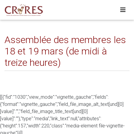
Assemblée des membres les
18 et 19 mars (de midi à
treize heures)
[[{"fid":"1030","view_mode":"vignette_gauche","fields":
{"format":"vignette_gauche","field_file_image_alt_text[und][0]
[value]":"","field_file_image_title_text[und][0]
[value]":""},"type":"media","link_text":null,"attributes":
{"height":157,"width":220,"class":"media-element file-vignette-
gauche"}}]]