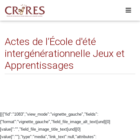
Actes de l’École d'été
intergénérationnelle Jeux et
Apprentissages
[[{"fid":"1083","view_mode":"vignette_gauche","fields":
{"format":"vignette_gauche","field_file_image_alt_text[und][0]
[value]":"","field_file_image_title_text[und][0]
[value]":""},"type":"media","link_text":null,"attributes":