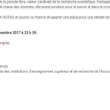
la pensée libre, valeur cardinale de la recherche scientifique. Partageabl
, elle manie des données; elle prend position pour le savoir et dans le mo
 l'ACFAS et courez la chance de gagner une place pour une retraite d
ovembre 2017 à 23 h 59.
ongrès
.
ervés.
ste des institutions d'enseignement supérieur et de recherche de l'Asso