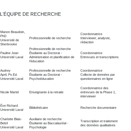
L'ÉQUIPE DE RECHERCHE
Manon Beaudoin
,
Coordonnatrice
PhD
Professionnelle de recherche
Interviewer, analyste,
Université de
rédaction
Sherbrooke
Professionnelle de recherche
Pauline Jean
Étudiante au Doctorat -
Coordonnatrice
Université Laval
Administration et planification de
Entrevues et transcriptions
l’éducation
Audrey
Professionnelle de recherche
Coordonnatrice
April,
Ps.Ed.
Étudiante au Doctorat -
Collecte de données par
Université Laval
Psychoéducation
questionnaires en ligne
Coordonnatrice des
Nicole Martel
Enseignante à la retraite
entrevues de la Phase 1,
interviewer
Ève Richard
Bibliothécaire
Recherche documentaire
Université Laval
Charlotte Blais-
Auxiliaire de recherche
Transcription et traitement
Belzil
Étudiante au Baccalauréat -
des données qualitatives
Université Laval
Psychologie