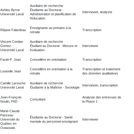
Auxiliaire de recherche
Ashley Byrne
Étudiante au Doctorat -
Interviewer, analyste
Université Laval
Administration et planification de
l’éducation
Enseignante au primaire à la
Réjane Falardeau
Transcription
retraite
Vincent Comlan
Auxiliaire de recherche
Gomez
Étudiant au Doctorat - Mesure et
Interviewer
Université Laval
évaluation
Farah-F. Jean
Conseillère en orientation
Transcription
Conseillère en orientation à la
Transcription et traitement
Louiselle Jean
retraite
des données qualitatives
Camille Larouche
Auxiliaire de recherche
Interviewer, transcription
Université Laval
Étudiante à la Maîtrise - Sociologie
Jean-François
Analyste des entrevues de
Consultant
Noulin
, PhD
la Phase 1
Marie-Claude
Parizeau
Étudiante au Doctorat - Santé
Université du
Interviewer
mentale du personnel enseignant
Québec en
Outaouais