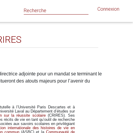
Connexion
RIRES
ectrice adjointe pour un mandat se terminant le
ueront des atouts majeurs pour l’avenir du
utelle à l’
Université Paris Descartes et à
niversité Laval au Département d’études sur
n sur la réussite scolaire
(CRIRES). Ses
es récits de vie en tant qu’outil de recherche
sociées aux savoirs scolaires en privilégiant
tion internationale des histoires de vie en
ien commun
(ASBC) et la
Communauté de