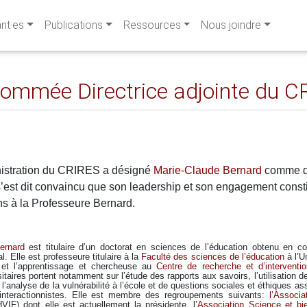
ant·es
Publications
Ressources
Nous joindre
ommée Directrice adjointe du C
nistration du CRIRES a désigné
Marie-Claude Bernard
comme dir
’est dit convaincu que son leadership et son engagement constit
ons à la Professeure Bernard.
ernard
est titulaire d’un doctorat en sciences de l’éducation obtenu en cot
al. Elle est professeure titulaire à la
Faculté des sciences de l’éducation
à l’U
 et l’apprentissage et chercheuse au
Centre de recherche et d’interventio
sitaires portent notamment sur l’étude des rapports aux savoirs, l’utilisation d
 l’analyse de la vulnérabilité à l’école et de questions sociales et éthiques as
interactionnistes. Elle est membre des regroupements suivants:
l’Associa
IF) dont elle est actuellement la présidente, l’
Association Science et b