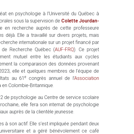
auréat en psychologie à l’Université du Québec à
torales sous la supervision de
Colette Jourdan-
e en recherche auprès de cette professeure
 déjà. Elle a travaillé sur divers projets, mais
echerche internationale sur un projet financé par
ds de Recherche Québec (
AUF-FRQ
). Ce projet
stement mutuel entre les étudiants aux cycles
galement la comparaison des données provenant
23, elle et quelques membres de l’équipe de
e
ltats au 61
congrès annuel de l’
Association
a en Colombie-Britannique.
 2 de psychologie au Centre de service scolaire
rochaine, elle fera son internat de psychologie
aux auprès de la clientèle jeunesse.
 à son actif. Elle s’est impliquée pendant deux
universitaire et a géré bénévolement ce café