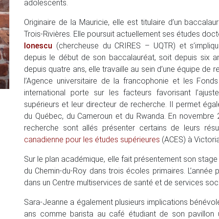
adolescents.
Originaire de la Mauricie, elle est titulaire d’un baccal
Trois-Rivières. Elle poursuit actuellement ses études doc
Ionescu
(chercheuse du CRIRES – UQTR) et s’impliqu
depuis le début de son baccalauréat, soit depuis six ans
depuis quatre ans, elle travaille au sein d’une équipe de r
l’Agence universitaire de la francophonie et les Fon
international porte sur les facteurs favorisant l’aju
supérieurs et leur directeur de recherche. Il permet é
du Québec, du Cameroun et du Rwanda. En novembre 20
recherche sont allés présenter certains de leurs résu
canadienne pour les études supérieures
(ACES) à Victori
Sur le plan académique, elle fait présentement son stage
du Chemin-du-Roy dans trois écoles primaires. L’année p
dans un Centre multiservices de santé et de services soci
Sara-Jeanne a également plusieurs implications bénévoles
ans comme barista au café étudiant de son pavillon 