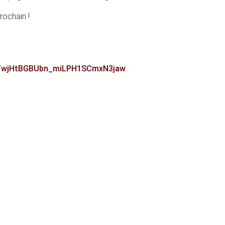
rochain !
GqqTwjHtBGBUbn_miLPH1SCmxN3jaw