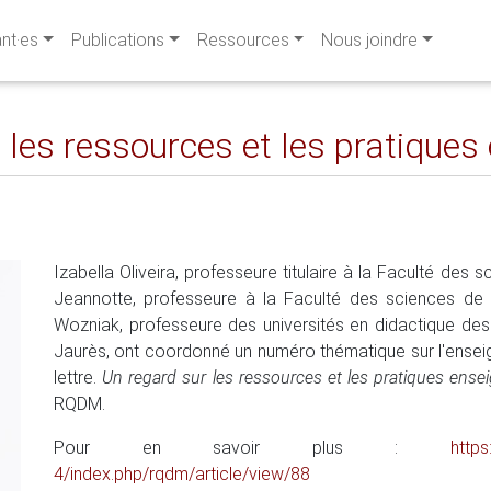
ant·es
Publications
Ressources
Nous joindre
r les ressources et les pratique
Izabella Oliveira, professeure titulaire à la Faculté des s
Jeannotte, professeure à la Faculté des sciences de l
Wozniak, professeure des universités en didactique des
Jaurès, ont coordonné un numéro thématique sur l'enseig
lettre.
Un regard sur les ressources et les pratiques ense
RQDM.
Pour en savoir plus :
https
4/index.php/rqdm/article/view/88