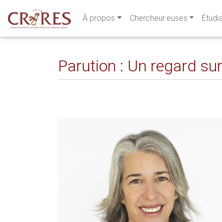
À propos
Chercheur·euses
Étudi
Parution : Un regard su