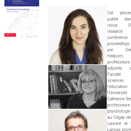
Cet articl
publié da
revue
O
research
conference
proceedin
par Géra
Heilporn,
professeure
adjointe
Faculté
science
l'éducat
l'Université
Catherine Be
professeu
psychologie
au Cégep de 
Laurent et
Larose, prof