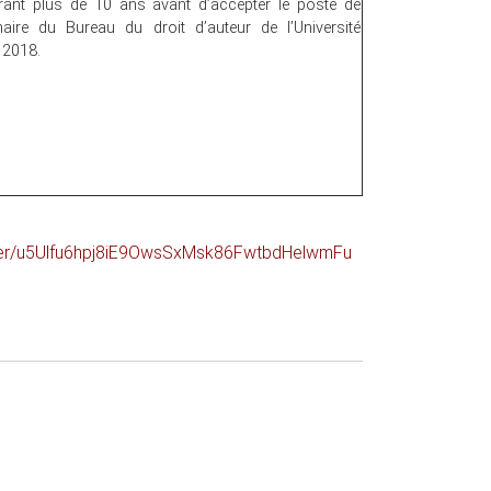
urant plus de 10 ans avant d’accepter le poste de
naire du Bureau du droit d’auteur de l’Université
n 2018.
ister/u5Ulfu6hpj8iE9OwsSxMsk86FwtbdHelwmFu