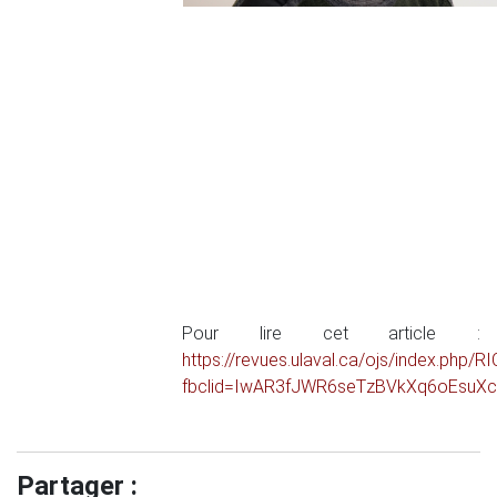
Pour lire cet article :
https://revues.ulaval.ca/ojs/index.php/R
fbclid=IwAR3fJWR6seTzBVkXq6oEsuX
Partager :