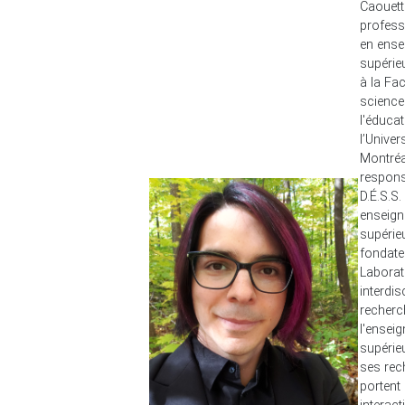
Caouett
profess
en ens
supéri
à la Fa
science
l'éduca
l’Univer
Montréa
respons
D.É.S.S.
enseig
supérie
fondate
Laborat
interdis
recherc
l'ensei
supérie
ses rec
portent 