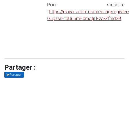
Pour s'inscrire
:
https://ulaval.zoom.us/meeting/register
GupzsrHtbUu6mH0matjLFza-Zfmd2B
Partager :
Partager