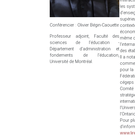
interact
les sys
d’ensei
supérieu
Conférencier : Olivier Bégin-Caouette
contexte
économ
Professeur adjoint, Faculté des
même q
sciences de l'éducation -
l'intern
Département d'administration et
des éta
fondements de l'éducation,
Il a no
Université de Montréal.
comme 
pour la 
Fédérat
cégeps 
Comité 
stratégi
internat
l'Univer
l'Ontari
Pour pl
d'infor
www.lir