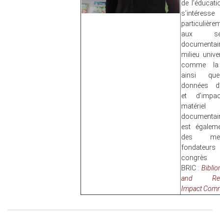
de l’éducatio
s’intéresse
particulière
aux ser
documentai
milieu univer
comme la 
ainsi qu
données d
et d’impa
matériel
documentair
est égalem
des mem
fondateu
congrès
BRIC :
Biblio
and Res
Impact Com