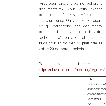
livres pour faire une bonne recherche
documentaire? Nous vous invitons
cordialement à ce Midi-Métho sur la
littérature grise. On vous y expliquera
ce qui caractérise ces documents,
comment ils peuvent enrichir votre
recherche d’information et quelques
trucs pour en trouver. Au plaisir de se
voir le 20 octobre prochain!
Pour vous inscrire :
https://ulaval.zoom.us/meeting/regi
Titulaire
Baccalaur
aménageme
environneme
forestiers (B
de l’Univ