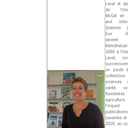
Laval et di
de l’Univ
McGill en
and Infor
Sciences (M
Eve Ric
devient
Bibliothéca
2004 à l’Uni
Laval, oc
successive
un poste l
collectio
sciences 
santé, sc
forestièr
agricultu
l’impac
publications
savantes et
2020, en sc