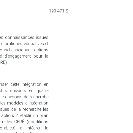
190 471 $
n des connaissances issues
es pratiques éducatives et
nnel enseignant: actions
é d’engagement pour la
ERÉ)
iser cette intégration en
ctifs suivants en quatre
 les besoins de recherche
les modèles d’intégration
sues de la recherche les
action; 2. établir un bilan
ion des CERÉ (conditions
orables) à intégrer la