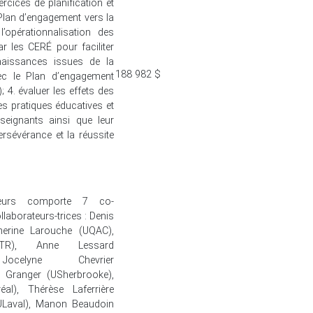
rcices de planification et
lan d’engagement vers la
l’opérationnalisation des
r les CERÉ pour faciliter
nnaissances issues de la
188 982 $
ec le Plan d’engagement
; 4. évaluer les effets des
s pratiques éducatives et
eignants ainsi que leur
rsévérance et la réussite
heurs comporte 7 co-
laborateurs-trices : Denis
herine Larouche (UQAC),
TR), Anne Lessard
Jocelyne Chevrier
 Granger (USherbrooke),
al), Thérèse Laferrière
ULaval), Manon Beaudoin