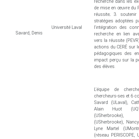
recherche dans les exe
de mise en œuvre du P
réussite; 3. soutenir 
stratégies adoptées pa
Université Laval
l’intégration des co
Savard, Denis
recherche en lien av
vers la réussite (PEVR)
actions du CERÉ sur le
pédagogiques des ens
impact perçu sur la pe
des élèves.
L’équipe de cherc
chercheurs-ses et 6 col
Savard (ULaval), Cat
Alain Huot (UQ
(USherbrooke), 
(USherbrooke), Nancy
Lyne Martel (UMontré
(réseau PERISCOPE, 