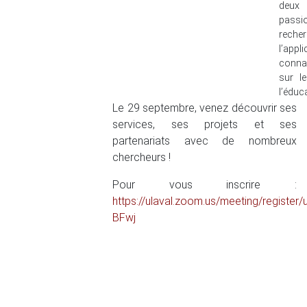
deu
pass
rech
l’appl
conna
sur le
l’éduc
Le 29 septembre, venez découvrir ses
services, ses projets et ses
partenariats avec de nombreux
chercheurs !
Pour vous inscrire :
https://ulaval.zoom.us/meeting/regis
BFwj