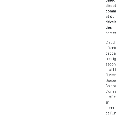
Claudi
direc
commu
et du
dével
des
parte
Claudi
détent
bacca
ensei
secon
profil
l’Unive
Québe
Chicou
d’une 
profes
en
commu
de l’Un