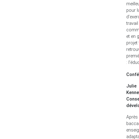
meille
pour l
d’exer
travail
commu
et en 
projet
retrou
premi
: l’édu
Confé
Juli
Kenne
Conse
dével
Apr
bacca
ensei
adapt