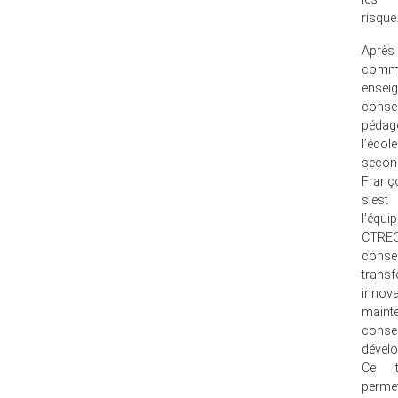
risque
Après
comm
ensei
consei
péda
l’écol
secon
Franç
s’est
l’é
CTREQ
conse
trans
innova
maint
conse
dével
Ce tr
perme