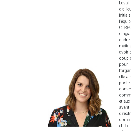
Laval. 
d’aille
initial
l’équi
CTREQ 
stagia
cadre
maîtri
avoir 
coup 
pour
l’orga
elle a
poste
consei
commu
et aux
avant 
direct
commu
et du