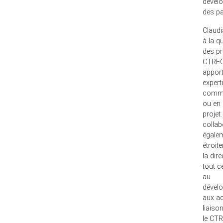
dével
des pa
Claudi
à la qu
des pr
CTREQ
appor
expert
commu
ou en 
projet.
collab
égale
étroit
la dir
tout ce
au
dével
aux ac
liaison
le CTR