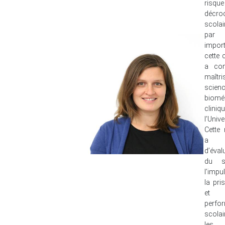
ris
décro
scolai
par 
import
cette c
a com
maî
scien
biomé
cli
l’Univ
Cette 
a 
d’éval
du s
l’impu
la pri
et 
perfo
scola
les 