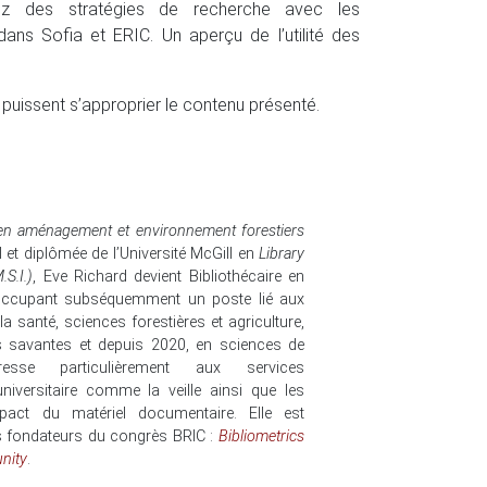
ez des stratégies de recherche avec les
ns Sofia et ERIC. Un aperçu de l’utilité des
 puissent s’approprier le contenu présenté.
en aménagement et environnement forestiers
l et diplômée de l’Université McGill en
Library
S.I.)
, Eve Richard devient Bibliothécaire en
, occupant subséquemment un poste lié aux
a santé, sciences forestières et agriculture,
ns savantes et depuis 2020, en sciences de
téresse particulièrement aux services
niversitaire comme la veille ainsi que les
act du matériel documentaire. Elle est
 fondateurs du congrès BRIC :
Bibliometrics
nity
.