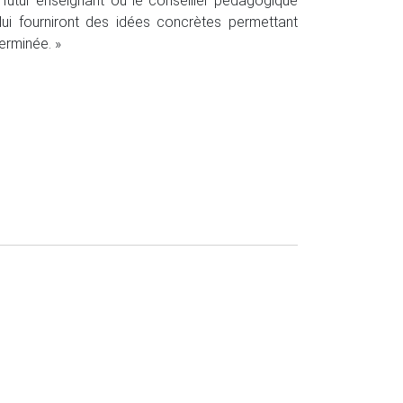
 futur enseignant ou le conseiller pédagogique
lui fourniront des idées concrètes permettant
erminée. »