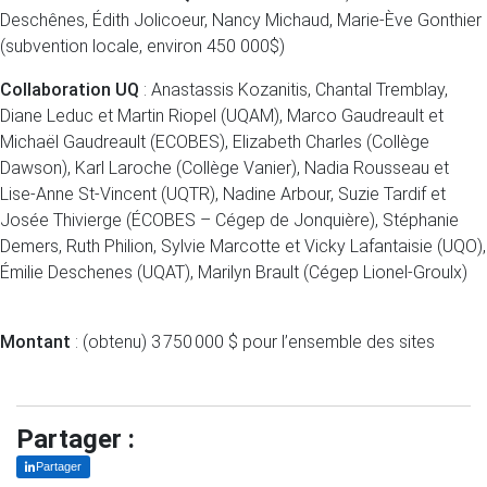
Deschênes, Édith Jolicoeur, Nancy Michaud, Marie-Ève Gonthier
(subvention locale, environ 450 000$)
Collaboration UQ
: Anastassis Kozanitis, Chantal Tremblay,
Diane Leduc et Martin Riopel (UQAM), Marco Gaudreault et
Michaël Gaudreault (ECOBES), Elizabeth Charles (Collège
Dawson), Karl Laroche (Collège Vanier), Nadia Rousseau et
Lise-Anne St-Vincent (UQTR), Nadine Arbour, Suzie Tardif et
Josée Thivierge (ÉCOBES – Cégep de Jonquière), Stéphanie
Demers, Ruth Philion, Sylvie Marcotte et Vicky Lafantaisie (UQO),
Émilie Deschenes (UQAT), Marilyn Brault (Cégep Lionel-Groulx)
Montant
: (obtenu) 3 750 000 $ pour l’ensemble des sites
Partager :
Partager